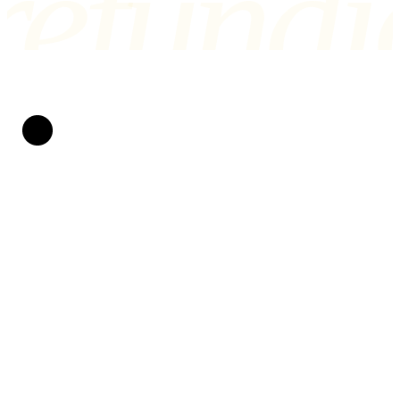
refundi
Refundio
Zpackané lety měníme v peníze na účtu. Za práva
cestujících bojujeme už od roku 2019. Bez papírování,
bez stresu a s jasnou dohodou: pokud nevyhrajeme, naše
služby vás nestojí vůbec nic.
CHRÁNĚNI PRÁVEM EU
POMÁHÁME OD ROKU 2019
Práva cestujících
Měl jsem zpoždění
Let mi zrušili
Nestihl jsem přestup