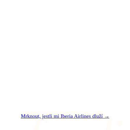
SHRNUTO A PODTRŽENO
Iberia Airlines
vám
zpackal let.
Nechte si
zaplatit
.
Dvě minuty. Zadarmo. Bez registrace. Do 24
hodin vám řekneme, jestli vám Iberia Airlines
dluží — a kolik přesně dostanete.
Mrknout, jestli mi Iberia Airlines dluží →
NEBO NÁM NAPIŠTE NA air@refundio.eu