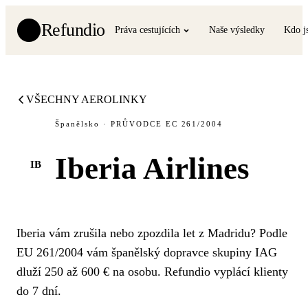
Refundio
Práva cestujících
Naše výsledky
Kdo j
VŠECHNY AEROLINKY
Španělsko · PRŮVODCE EC 261/2004
Iberia Airlines
IB
Iberia vám zrušila nebo zpozdila let z Madridu? Podle
EU 261/2004 vám španělský dopravce skupiny IAG
dluží 250 až 600 € na osobu. Refundio vyplácí klienty
do 7 dní.