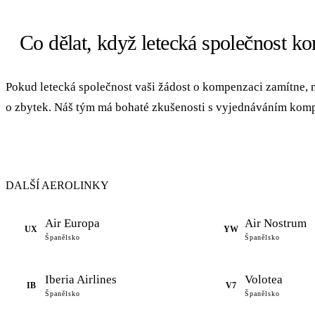
Co dělat, když letecká společnost k
Pokud letecká společnost vaši žádost o kompenzaci zamítne, n
o zbytek. Náš tým má bohaté zkušenosti s vyjednáváním komp
DALŠÍ AEROLINKY
Air Europa
Air Nostrum
UX
YW
Španělsko
Španělsko
Iberia Airlines
Volotea
IB
V7
Španělsko
Španělsko