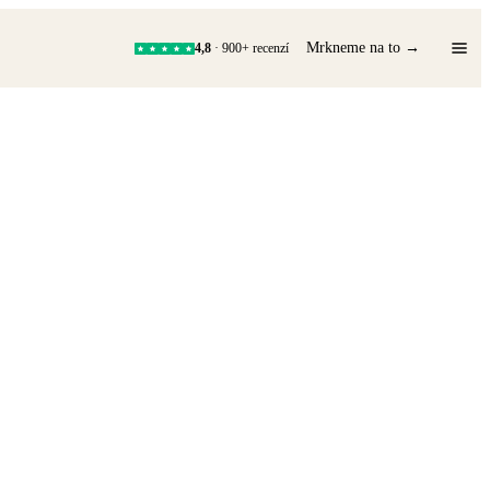
Mrkneme na to →
4,8
· 900+ recenzí