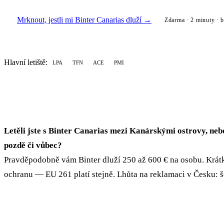
Mrknout, jestli mi Binter Canarias dluží →
Zdarma · 2 minuty · b
Hlavní letiště:
LPA
TFN
ACE
PMI
Letěli jste s Binter Canarias mezi Kanárskými ostrovy, neb
pozdě či vůbec?
Pravděpodobně vám Binter dluží 250 až 600 € na osobu. Krát
ochranu — EU 261 platí stejně. Lhůta na reklamaci v Česku: š