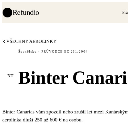
Refundio
Prá
VŠECHNY AEROLINKY
Španělsko · PRŮVODCE EC 261/2004
Binter Canari
NT
Binter Canarias vám zpozdil nebo zrušil let mezi Kanársk
aerolinka dluží 250 až 600 € na osobu.