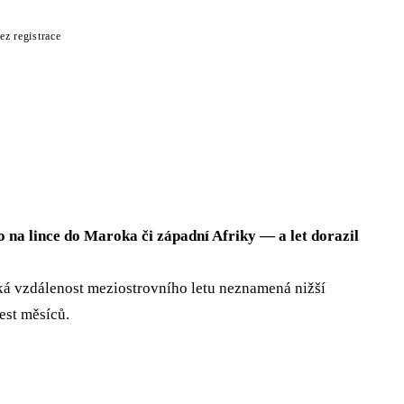
ez registrace
o na lince do Maroka či západní Afriky — a let dorazil
ká vzdálenost meziostrovního letu neznamená nižší
est měsíců.