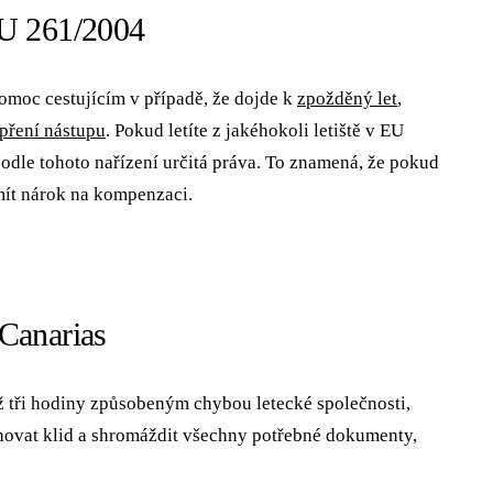
EU 261/2004
omoc cestujícím v případě, že dojde k
zpožděný let
,
pření nástupu
. Pokud letíte z jakéhokoli letiště v EU
odle tohoto nařízení určitá práva. To znamená, že pokud
 mít nárok na kompenzaci.
Canarias
ž tři hodiny způsobeným chybou letecké společnosti,
hovat klid a shromáždit všechny potřebné dokumenty,