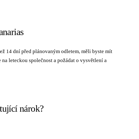
anarias
než 14 dní před plánovaným odletem, měli byste mít
 na leteckou společnost a požádat o vysvětlení a
ující nárok?
KOMPENZACE NA OSOBU