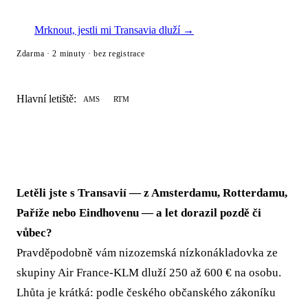
Mrknout, jestli mi Transavia dluží →
Zdarma · 2 minuty · bez registrace
Hlavní letiště:
AMS
RTM
Letěli jste s Transavií — z Amsterdamu, Rotterdamu,
Paříže nebo Eindhovenu — a let dorazil pozdě či
vůbec?
Pravděpodobně vám nizozemská nízkonákladovka ze
skupiny Air France-KLM dluží 250 až 600 € na osobu.
Lhůta je krátká: podle českého občanského zákoníku