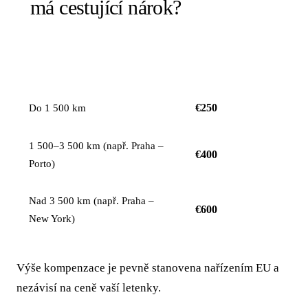
má cestující nárok?
KOMPENZACE NA
VZDÁLENOST LETU
OSOBU
€250
Do 1 500 km
1 500–3 500 km (např. Praha –
€400
Porto)
Nad 3 500 km (např. Praha –
€600
New York)
Výše kompenzace je pevně stanovena nařízením EU a
nezávisí na ceně vaší letenky.