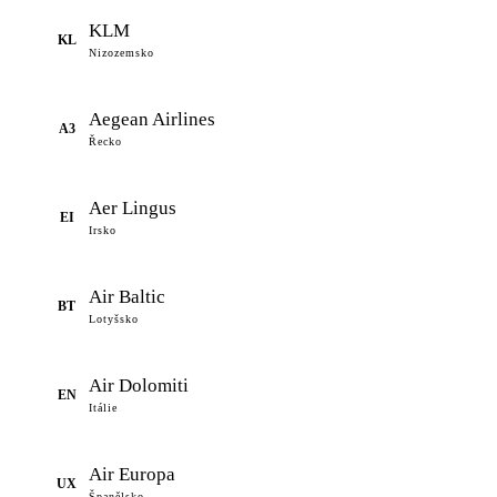
KLM
KL
Nizozemsko
Aegean Airlines
A3
Řecko
Aer Lingus
EI
Irsko
Air Baltic
BT
Lotyšsko
Air Dolomiti
EN
Itálie
Air Europa
UX
Španělsko