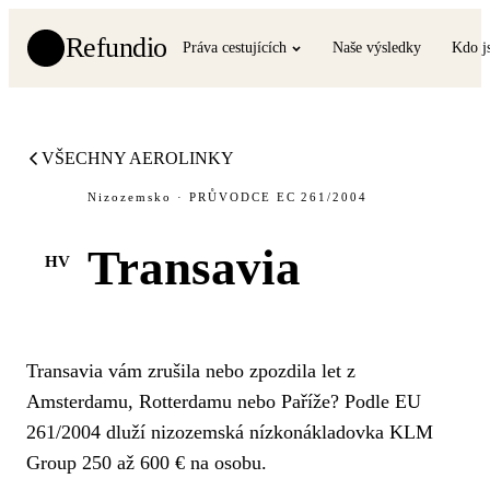
Refundio
Práva cestujících
Naše výsledky
Kdo j
VŠECHNY AEROLINKY
Nizozemsko · PRŮVODCE EC 261/2004
Transavia
HV
Transavia vám zrušila nebo zpozdila let z
Amsterdamu, Rotterdamu nebo Paříže? Podle EU
261/2004 dluží nizozemská nízkonákladovka KLM
Group 250 až 600 € na osobu.