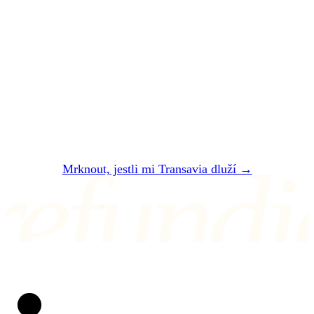
Nechte si
zaplatit
.
Dvě minuty. Zadarmo. Bez registrace. Do 24
hodin vám řekneme, jestli vám Transavia dluží
— a kolik přesně dostanete.
refundi
Mrknout, jestli mi Transavia dluží →
NEBO NÁM NAPIŠTE NA air@refundio.eu
Refundio