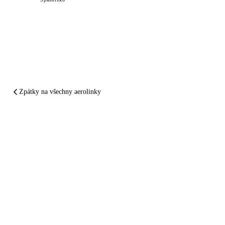
Zpátky na všechny aerolinky
SHRNUTO A PODTRŽENO
Transavia
vám
zpackal let.