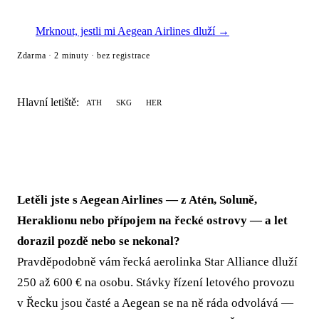
Mrknout, jestli mi Aegean Airlines dluží →
Zdarma · 2 minuty · bez registrace
Hlavní letiště:
ATH
SKG
HER
Letěli jste s Aegean Airlines — z Atén, Soluně,
Heraklionu nebo přípojem na řecké ostrovy — a let
dorazil pozdě nebo se nekonal?
Pravděpodobně vám řecká aerolinka Star Alliance dluží
250 až 600 € na osobu. Stávky řízení letového provozu
v Řecku jsou časté a Aegean se na ně ráda odvolává —