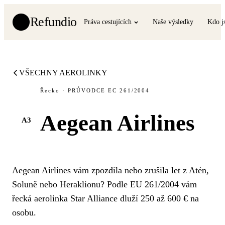
Refundio
Práva cestujících
Naše výsledky
Kdo j
VŠECHNY AEROLINKY
Řecko · PRŮVODCE EC 261/2004
Aegean Airlines
A3
Aegean Airlines vám zpozdila nebo zrušila let z Atén,
Soluně nebo Heraklionu? Podle EU 261/2004 vám
řecká aerolinka Star Alliance dluží 250 až 600 € na
osobu.