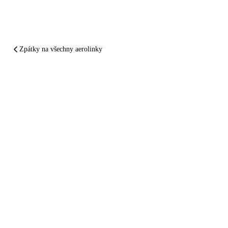
Zpátky na všechny aerolinky
SHRNUTO A PODTRŽENO
Aegean Airlines
vám
zpackal let.
Nechte si
zaplatit
.