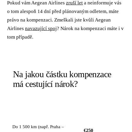
Pokud vám Aegean Airlines
zruší let
a neinformuje vás
o tom alespoň 14 dní před plánovaným odletem, máte
právo na kompenzaci. Zmeškali jste kvůli Aegean
Airlines
navazující spoj
? Nárok na kompenzaci máte i v
tom případě.
Na jakou částku kompenzace
má cestující nárok?
KOMPENZACE NA
VZDÁLENOST LETU
OSOBU
Do 1 500 km (např. Praha –
€250