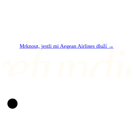
Dvě minuty. Zadarmo. Bez registrace. Do 24
hodin vám řekneme, jestli vám Aegean Airlines
dluží — a kolik přesně dostanete.
refundi
Mrknout, jestli mi Aegean Airlines dluží →
NEBO NÁM NAPIŠTE NA air@refundio.eu
Refundio
Zpackané lety měníme v peníze na účtu. Za práva
cestujících bojujeme už od roku 2019. Bez papírování,
bez stresu a s jasnou dohodou: pokud nevyhrajeme, naše