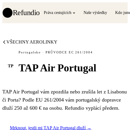
Refundio
Práva cestujících
Naše výsledky
Kdo jsm
VŠECHNY AEROLINKY
Portugalsko · PRŮVODCE EC 261/2004
TAP Air Portugal
TP
TAP Air Portugal vám zpozdila nebo zrušila let z Lisabonu
či Porta? Podle EU 261/2004 vám portugalský dopravce
dluží 250 až 600 € na osobu. Refundio vyplácí předem.
Mrknout, jestli mi TAP Air Portugal dluží →