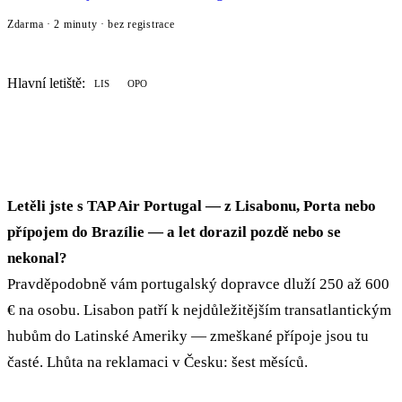
Zdarma · 2 minuty · bez registrace
Hlavní letiště:
LIS
OPO
Letěli jste s TAP Air Portugal — z Lisabonu, Porta nebo
přípojem do Brazílie — a let dorazil pozdě nebo se
nekonal?
Pravděpodobně vám portugalský dopravce dluží 250 až 600
€ na osobu. Lisabon patří k nejdůležitějším transatlantickým
hubům do Latinské Ameriky — zmeškané přípoje jsou tu
časté. Lhůta na reklamaci v Česku: šest měsíců.