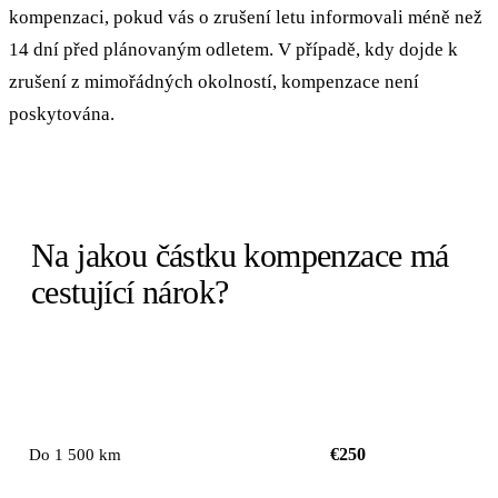
kompenzaci, pokud vás o zrušení letu informovali méně než
14 dní před plánovaným odletem. V případě, kdy dojde k
zrušení z mimořádných okolností, kompenzace není
poskytována.
Na jakou částku kompenzace má
cestující nárok?
KOMPENZACE NA
VZDÁLENOST LETU
OSOBU
€250
Do 1 500 km