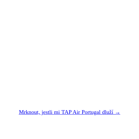
TAP Air Portugal
vám zpackal let.
Nechte si
zaplatit
.
Dvě minuty. Zadarmo. Bez registrace. Do 24 hodin
vám řekneme, jestli vám TAP Air Portugal dluží —
a kolik přesně dostanete.
Mrknout, jestli mi TAP Air Portugal dluží →
NEBO NÁM NAPIŠTE NA air@refundio.eu