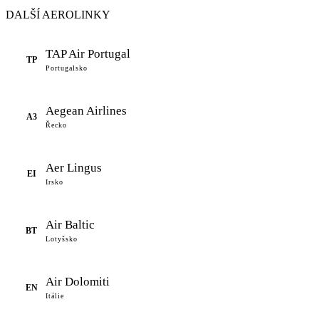
DALŠÍ AEROLINKY
TAP Air Portugal
TP
Portugalsko
Aegean Airlines
A3
Řecko
Aer Lingus
EI
Irsko
Air Baltic
BT
Lotyšsko
Air Dolomiti
EN
Itálie