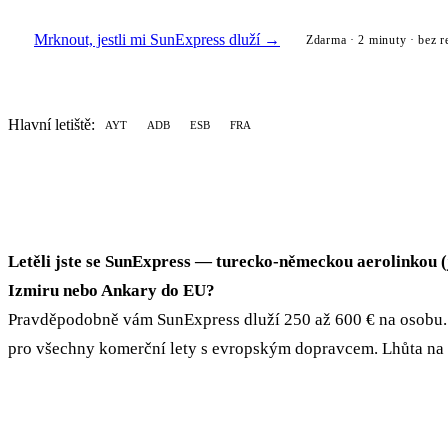
Mrknout, jestli mi SunExpress dluží →
Zdarma · 2 minuty · bez r
Hlavní letiště:
AYT
ADB
ESB
FRA
Letěli jste se SunExpress — turecko-německou aerolinkou (
Izmiru nebo Ankary do EU?
Pravděpodobně vám SunExpress dluží 250 až 600 € na osobu. C
pro všechny komerční lety s evropským dopravcem. Lhůta na 