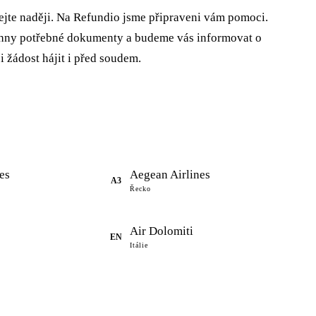
jte naději. Na Refundio jsme připraveni vám pomoci.
echny potřebné dokumenty a budeme vás informovat o
 žádost hájit i před soudem.
es
Aegean Airlines
A3
Řecko
Air Dolomiti
EN
Itálie