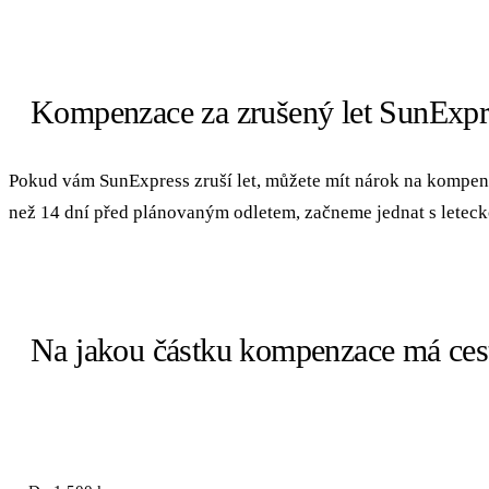
Kompenzace za zrušený let SunExpr
Pokud vám SunExpress zruší let, můžete mít nárok na kompen
než 14 dní před plánovaným odletem, začneme jednat s letec
Na jakou částku kompenzace má cest
VZDÁLENOST LETU