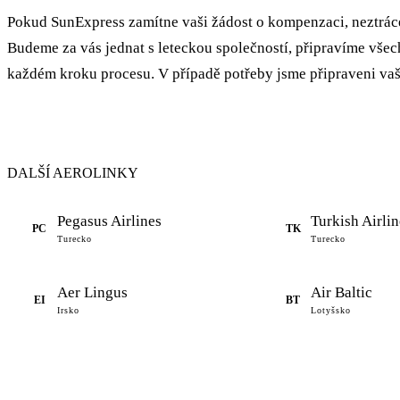
Pokud SunExpress zamítne vaši žádost o kompenzaci, neztráce
Budeme za vás jednat s leteckou společností, připravíme vš
každém kroku procesu. V případě potřeby jsme připraveni vaši
DALŠÍ AEROLINKY
Pegasus Airlines
Turkish Airlin
PC
TK
Turecko
Turecko
Aer Lingus
Air Baltic
EI
BT
Irsko
Lotyšsko