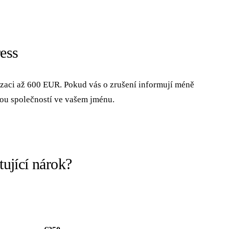
ess
zaci až 600 EUR. Pokud vás o zrušení informují méně
kou společností ve vašem jménu.
ující nárok?
KOMPENZACE NA OSOBU