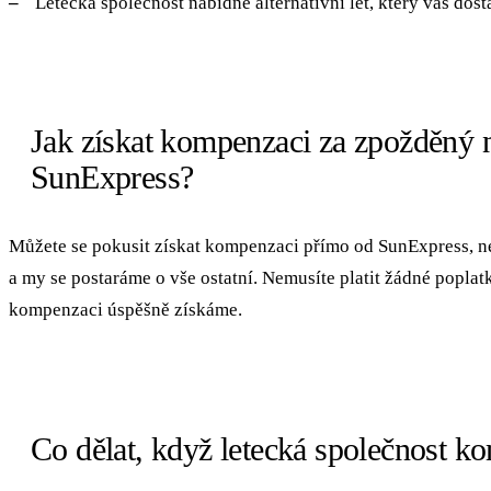
Letecká společnost nabídne alternativní let, který vás dos
Jak získat kompenzaci za zpožděný n
SunExpress?
Můžete se pokusit získat kompenzaci přímo od SunExpress, 
a my se postaráme o vše ostatní. Nemusíte platit žádné popla
kompenzaci úspěšně získáme.
Co dělat, když letecká společnost k