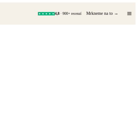
Mrkneme na to →
4,8
· 900+ recenzí