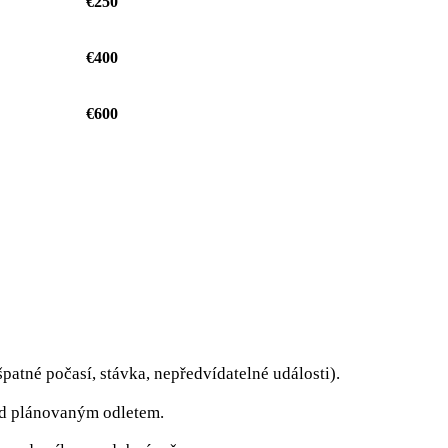
€250
€400
€600
patné počasí, stávka, nepředvídatelné události).
řed plánovaným odletem.