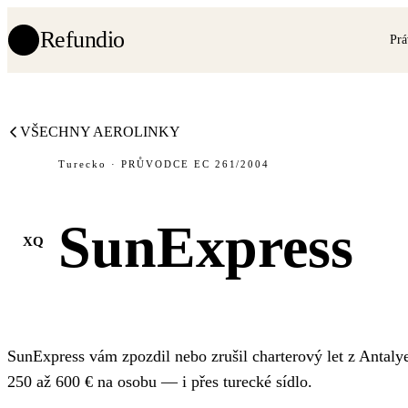
Refundio
Prá
VŠECHNY AEROLINKY
Turecko · PRŮVODCE EC 261/2004
SunExpress
XQ
SunExpress vám zpozdil nebo zrušil charterový let z Antaly
250 až 600 € na osobu — i přes turecké sídlo.