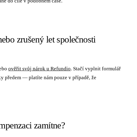
tane do cíle v podobném čase.
ebo zrušený let společnosti
nebo
ověřit svůj nárok u Refundio
. Stačí vyplnit formulář
tky předem — platíte nám pouze v případě, že
ompenzaci zamítne?