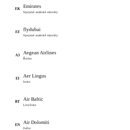
Emirates
EK
Spojené arabské emiráty
flydubai
FZ
Spojené arabské emiráty
Aegean Airlines
A3
Řecko
Aer Lingus
EI
Irsko
Air Baltic
BT
Lotyšsko
Air Dolomiti
EN
Itálie