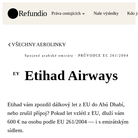
Refundio
Práva cestujících
Naše výsledky
Kdo j
VŠECHNY AEROLINKY
Spojené arabské emiráty · PRŮVODCE EC 261/2004
Etihad Airways
EY
Etihad vám zpozdil dálkový let z EU do Abú Dhabí,
nebo zrušil přípoj? Pokud let vzlétl z EU, dluží vám
600 € na osobu podle EU 261/2004 — i s emirátským
sídlem.