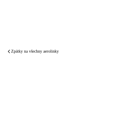
Zpátky na všechny aerolinky
SHRNUTO A PODTRŽENO
Etihad Airways
vám
zpackal let.