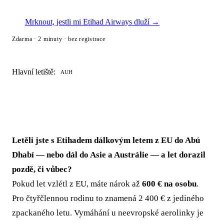
Mrknout, jestli mi Etihad Airways dluží →
Zdarma · 2 minuty · bez registrace
Hlavní letiště:
AUH
Letěli jste s Etihadem dálkovým letem z EU do Abú
Dhabí — nebo dál do Asie a Austrálie — a let dorazil
pozdě, či vůbec?
Pokud let vzlétl z EU, máte nárok až
600 € na osobu
.
Pro čtyřčlennou rodinu to znamená 2 400 € z jediného
zpackaného letu. Vymáhání u neevropské aerolinky je