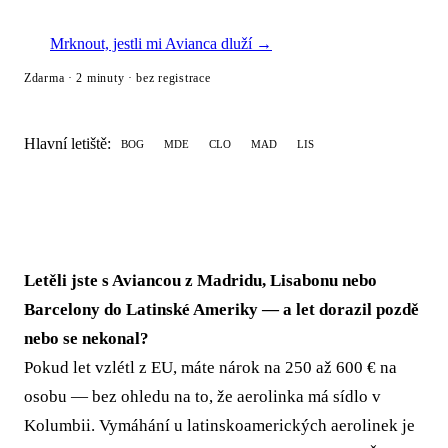
Mrknout, jestli mi Avianca dluží →
Zdarma · 2 minuty · bez registrace
Hlavní letiště:
BOG
MDE
CLO
MAD
LIS
Letěli jste s Aviancou z Madridu, Lisabonu nebo
Barcelony do Latinské Ameriky — a let dorazil pozdě
nebo se nekonal?
Pokud let vzlétl z EU, máte nárok na 250 až 600 € na
osobu — bez ohledu na to, že aerolinka má sídlo v
Kolumbii. Vymáhání u latinskoamerických aerolinek je