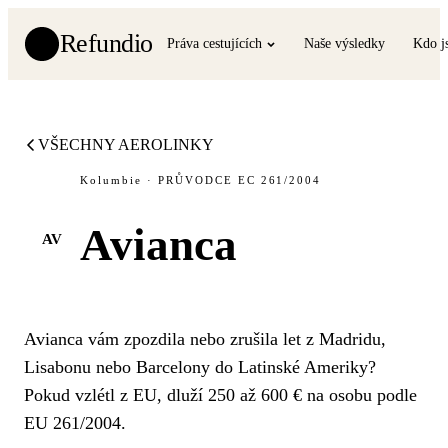
Refundio
Práva cestujících
Naše výsledky
Kdo j
VŠECHNY AEROLINKY
Kolumbie · PRŮVODCE EC 261/2004
Avianca
AV
Avianca vám zpozdila nebo zrušila let z Madridu,
Lisabonu nebo Barcelony do Latinské Ameriky?
Pokud vzlétl z EU, dluží 250 až 600 € na osobu podle
EU 261/2004.