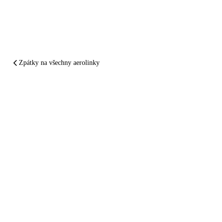
Zpátky na všechny aerolinky
SHRNUTO A PODTRŽENO
Avianca
vám
zpackal let.
Nechte si
zaplatit
.