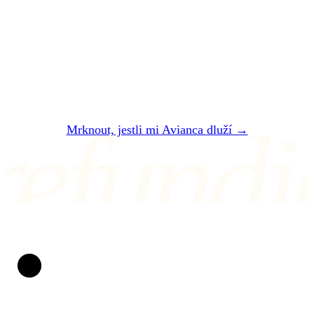
Dvě minuty. Zadarmo. Bez registrace. Do 24
hodin vám řekneme, jestli vám Avianca dluží
— a kolik přesně dostanete.
refundi
Mrknout, jestli mi Avianca dluží →
NEBO NÁM NAPIŠTE NA air@refundio.eu
Refundio
Zpackané lety měníme v peníze na účtu. Za práva