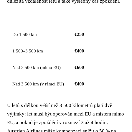
důležitá vzdálenost letů a také výsledný čas zpoždění.
VZDÁLENOST LETU
KOMPENZACE NA OSOBU
€250
Do 1 500 km
€400
1 500–3 500 km
€600
Nad 3 500 km (mimo EU)
€400
Nad 3 500 km (v rámci EU)
U letů s délkou větší než 3 500 kilometrů platí dvě
výjimky: let musí být operován mezi EU a místem mimo
EU, a pokud je zpoždění v rozmezí 3 až 4 hodin,
Austrian Airlines může kompenzaci snížit o 50 % na