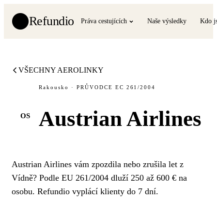
Refundio
Práva cestujících
Naše výsledky
Kdo j
VŠECHNY AEROLINKY
Rakousko · PRŮVODCE EC 261/2004
Austrian Airlines
OS
Austrian Airlines vám zpozdila nebo zrušila let z
Vídně? Podle EU 261/2004 dluží 250 až 600 € na
osobu. Refundio vyplácí klienty do 7 dní.