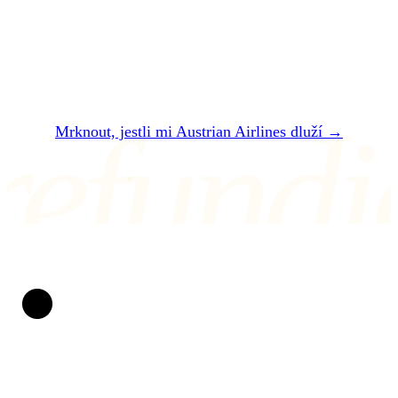
hodin vám řekneme, jestli vám Austrian
Airlines dluží — a kolik přesně dostanete.
refundi
Mrknout, jestli mi Austrian Airlines dluží →
NEBO NÁM NAPIŠTE NA air@refundio.eu
Refundio
Zpackané lety měníme v peníze na účtu. Za práva
cestujících bojujeme už od roku 2019. Bez papírování,
bez stresu a s jasnou dohodou: pokud nevyhrajeme, naše