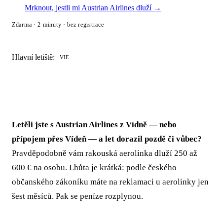
Mrknout, jestli mi Austrian Airlines dluží →
Zdarma · 2 minuty · bez registrace
Hlavní letiště:
VIE
Letěli jste s Austrian Airlines z Vídně — nebo
přípojem přes Vídeň — a let dorazil pozdě či vůbec?
Pravděpodobně vám rakouská aerolinka dluží 250 až
600 € na osobu. Lhůta je krátká: podle českého
občanského zákoníku máte na reklamaci u aerolinky jen
šest měsíců. Pak se peníze rozplynou.