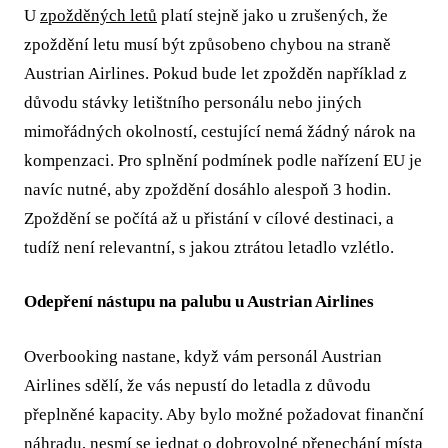
U
zpožděných letů
platí stejně jako u zrušených, že
zpoždění letu musí být způsobeno chybou na straně
Austrian Airlines. Pokud bude let zpožděn například z
důvodu stávky letištního personálu nebo jiných
mimořádných okolností, cestující nemá žádný nárok na
kompenzaci. Pro splnění podmínek podle nařízení EU je
navíc nutné, aby zpoždění dosáhlo alespoň 3 hodin.
Zpoždění se počítá až u přistání v cílové destinaci, a
tudíž není relevantní, s jakou ztrátou letadlo vzlétlo.
Odepření nástupu na palubu u Austrian Airlines
Overbooking nastane, když vám personál Austrian
Airlines sdělí, že vás nepustí do letadla z důvodu
přeplněné kapacity. Aby bylo možné požadovat finanční
náhradu, nesmí se jednat o dobrovolné přenechání místa