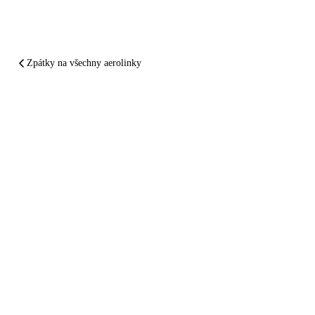
Zpátky na všechny aerolinky
SHRNUTO A PODTRŽENO
Austrian Airlines
vám zpackal let.
Nechte si
zaplatit
.
Dvě minuty. Zadarmo. Bez registrace. Do 24