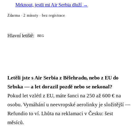
Mrknout, jestli mi Air Serbia dluží →
Zdarma · 2 minuty · bez registrace
Hlavní letiště:
BEG
Letěli jste s Air Serbia z Bělehradu, nebo z EU do
Srbska — a let dorazil pozdě nebo se nekonal?
Pokud let vzlétl z EU, máte šanci na 250 až 600 € na
osobu. Vymáhání u neevropské aerolinky je složitější —
Refundio to ví. Lhůta na reklamaci v Česku: šest
měsíců.