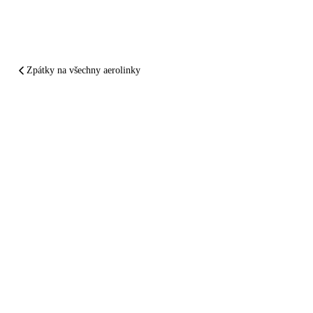
Zpátky na všechny aerolinky
SHRNUTO A PODTRŽENO
Air Serbia
vám
zpackal let.
Nechte si
zaplatit
.