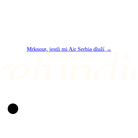
Dvě minuty. Zadarmo. Bez registrace. Do 24
hodin vám řekneme, jestli vám Air Serbia dluží
— a kolik přesně dostanete.
refundi
Mrknout, jestli mi Air Serbia dluží →
NEBO NÁM NAPIŠTE NA air@refundio.eu
Refundio
Zpackané lety měníme v peníze na účtu. Za práva
cestujících bojujeme už od roku 2019. Bez papírování,