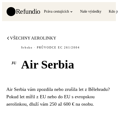
Refundio
Práva cestujících
Naše výsledky
Kdo j
VŠECHNY AEROLINKY
Srbsko · PRŮVODCE EC 261/2004
Air Serbia
JU
Air Serbia vám zpozdila nebo zrušila let z Bělehradu?
Pokud let mířil z EU nebo do EU s evropskou
aerolinkou, dluží vám 250 až 600 € na osobu.