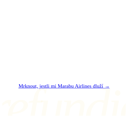
vám zpackal let.
Nechte si
zaplatit
.
Dvě minuty. Zadarmo. Bez registrace. Do 24
hodin vám řekneme, jestli vám Marabu
Airlines dluží — a kolik přesně dostanete.
refundi
Mrknout, jestli mi Marabu Airlines dluží →
NEBO NÁM NAPIŠTE NA air@refundio.eu