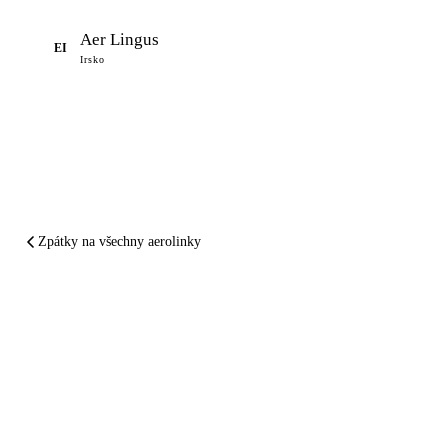
Aer Lingus
EI
Irsko
Zpátky na všechny aerolinky
SHRNUTO A PODTRŽENO
Marabu Airlines