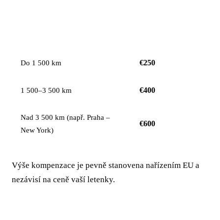
KOMPENZACE NA
VZDÁLENOST LETU
OSOBU
€250
Do 1 500 km
€400
1 500–3 500 km
Nad 3 500 km (např. Praha –
€600
New York)
Výše kompenzace je pevně stanovena nařízením EU a
nezávisí na ceně vaší letenky.