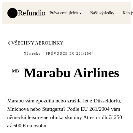
Refundio
Práva cestujících
Naše výsledky
Kdo j
VŠECHNY AEROLINKY
Německo · PRŮVODCE EC 261/2004
Marabu Airlines
MB
Marabu vám zpozdila nebo zrušila let z Düsseldorfu,
Mnichova nebo Stuttgartu? Podle EU 261/2004 vám
německá leisure-aerolinka skupiny Attestor dluží 250
až 600 € na osobu.