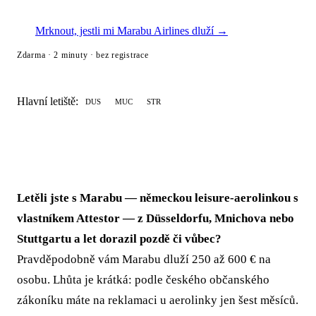
Mrknout, jestli mi Marabu Airlines dluží →
Zdarma · 2 minuty · bez registrace
Hlavní letiště:
DUS
MUC
STR
Letěli jste s Marabu — německou leisure-aerolinkou s
vlastníkem Attestor — z Düsseldorfu, Mnichova nebo
Stuttgartu a let dorazil pozdě či vůbec?
Pravděpodobně vám Marabu dluží 250 až 600 € na
osobu. Lhůta je krátká: podle českého občanského
zákoníku máte na reklamaci u aerolinky jen šest měsíců.