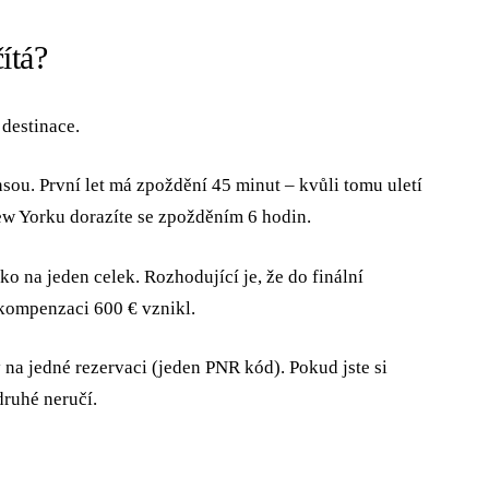
ítá?
 destinace.
sou. První let má zpoždění 45 minut – kvůli tomu uletí
New Yorku dorazíte se zpožděním 6 hodin.
ko na jeden celek. Rozhodující je, že do finální
 kompenzaci 600 € vznikl.
y na jedné rezervaci (jeden PNR kód). Pokud jste si
druhé neručí.