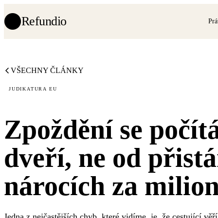
Refundio
Prá
VŠECHNY ČLÁNKY
JUDIKATURA EU
Zpoždění se počítá
dveří, ne od přist
nárocích za milio
Jedna z nejčastějších chyb, které vidíme, je, že cestující vě