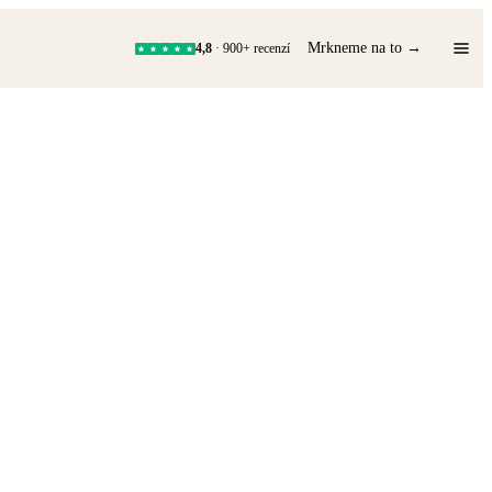
Mrkneme na to →
4,8
· 900+ recenzí