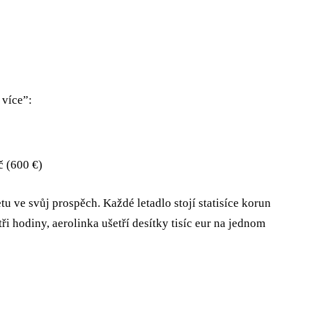
 více”:
 (600 €)
etu ve svůj prospěch. Každé letadlo stojí statisíce korun
ři hodiny, aerolinka ušetří desítky tisíc eur na jednom