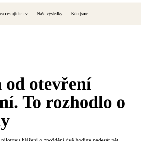
va cestujících
Naše výsledky
Kdo jsme
 od otevření
ání. To rozhodlo o
ny
ří pilotovu hlášení o zpoždění dvě hodiny padesát pět