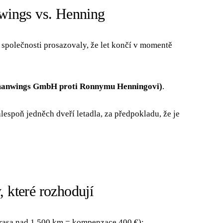
wings vs. Henning
é společnosti prosazovaly, že let končí v momentě
manwings GmbH proti Ronnymu Henningovi)
.
lespoň jedněch dveří letadla, za předpokladu, že je
, které rozhodují
trasa nad 1 500 km = kompenzace 400 €):