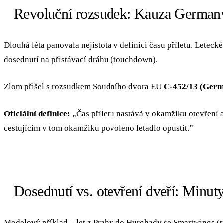
Revoluční rozsudek: Kauza German
Dlouhá léta panovala nejistota v definici času příletu. Leteck
dosednutí na přistávací dráhu (touchdown).
Zlom přišel s rozsudkem Soudního dvora EU
C-452/13 (Ger
Oficiální definice:
„Čas příletu nastává v okamžiku otevření a
cestujícím v tom okamžiku povoleno letadlo opustit.”
Dosednutí vs. otevření dveří: Minuty
Modelový příklad – let z Prahy do Hurghady se Smartwings (