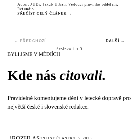
Autor: JUDr. Jakub Urban, Vedoucí právního oddělení,
Refundio
PŘEČÍST CELÝ ČLÁNEK →
← PŘEDCHOZÍ
DALŠÍ →
Stránka
1
z
3
BYLI JSME V MÉDIÍCH
Kde nás
citovali.
Pravidelně komentujeme dění v letecké dopravě pro
největší české i slovenské redakce.
iROZHLAS
ONLINE ČLÁNEK
9. 5. 2026