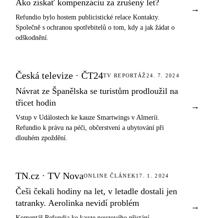
Ako získať kompenzáciu za zrušený let?
→
Refundio bylo hostem publicistické relace Kontakty.
Společně s ochranou spotřebitelů o tom, kdy a jak žádat o
odškodnění.
Česká televize · ČT24
TV REPORTÁŽ
24. 7. 2024
Návrat ze Španělska se turistům prodloužil na
třicet hodin
→
Vstup v Událostech ke kauze Smartwings v Almeríi.
Refundio k právu na péči, občerstvení a ubytování při
dlouhém zpoždění.
TN.cz · TV Nova
ONLINE ČLÁNEK
17. 1. 2024
Češi čekali hodiny na let, v letadle dostali jen
tatranky. Aerolinka nevidí problém
→
Komentář Refundia ke kauze nouzového přistání