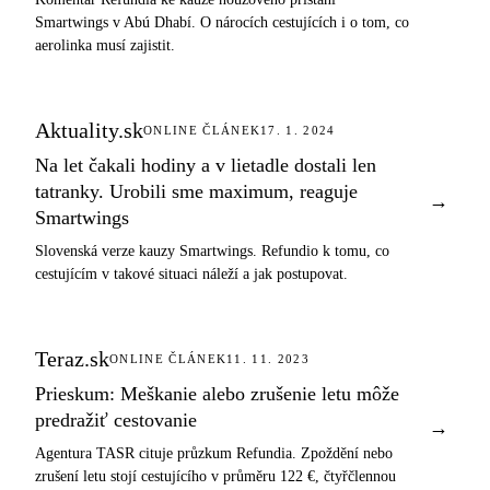
Smartwings v Abú Dhabí. O nárocích cestujících i o tom, co
aerolinka musí zajistit.
Aktuality.sk
ONLINE ČLÁNEK
17. 1. 2024
Na let čakali hodiny a v lietadle dostali len
tatranky. Urobili sme maximum, reaguje
→
Smartwings
Slovenská verze kauzy Smartwings. Refundio k tomu, co
cestujícím v takové situaci náleží a jak postupovat.
Teraz.sk
ONLINE ČLÁNEK
11. 11. 2023
Prieskum: Meškanie alebo zrušenie letu môže
predražiť cestovanie
→
Agentura TASR cituje průzkum Refundia. Zpoždění nebo
zrušení letu stojí cestujícího v průměru 122 €, čtyřčlennou