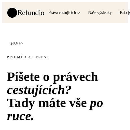
Refundio
Práva cestujících
Naše výsledky
Kdo j
PRESS
PRO MÉDIA · PRESS
Píšete o právech
cestujících?
Tady máte vše
po
ruce.