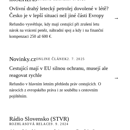
Ovlivní drahý letecký petrolej dovolené v létě?
Česko je v lepší situaci než jiné části Evropy
→
Refundio vysvětluje, kdy mají cestující při zrušení letu
nárok na vrácení peněz, náhradní spoj a kdy i na finanční
kompenzaci 250 až 600 €.
Novinky.cz
ONLINE ČLÁNEK
2. 7. 2025
Cestující mají v EU silnou ochranu, musejí ale
reagovat rychle
→
Refundio v hlavním letním přehledu práv cestujících. O
nárocích z evropského práva i ze souběhu s cestovním
pojištěním.
Rádio Slovensko (STVR)
ROZHLASOVÁ RELACE
9. 9. 2024