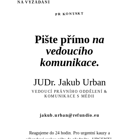
NA VYŽÁDÁNÍ
PR KONTAKT
Pište přímo
na
vedoucího
komunikace.
JUDr. Jakub Urban
VEDOUCÍ PRÁVNÍHO ODDĚLENÍ &
KOMUNIKACE S MÉDII
jakub.urban@refundio.eu
Reagujeme do 24 hodin. Pro urgentní kauzy a