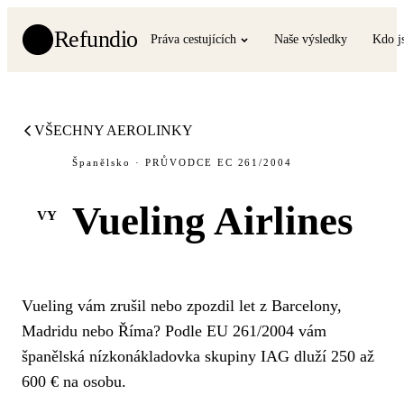
Refundio
Práva cestujících
Naše výsledky
Kdo j
VŠECHNY AEROLINKY
Španělsko · PRŮVODCE EC 261/2004
Vueling Airlines
VY
Vueling vám zrušil nebo zpozdil let z Barcelony,
Madridu nebo Říma? Podle EU 261/2004 vám
španělská nízkonákladovka skupiny IAG dluží 250 až
600 € na osobu.