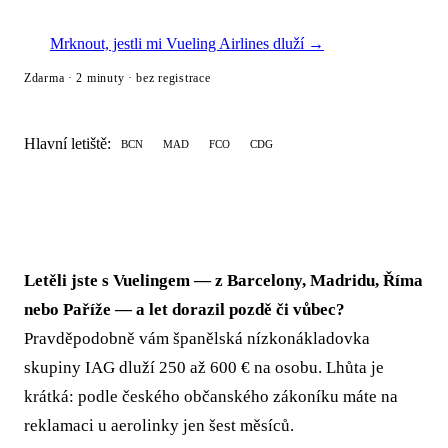
Mrknout, jestli mi Vueling Airlines dluží →
Zdarma · 2 minuty · bez registrace
Hlavní letiště:
BCN
MAD
FCO
CDG
Letěli jste s Vuelingem — z Barcelony, Madridu, Říma
nebo Paříže — a let dorazil pozdě či vůbec?
Pravděpodobně vám španělská nízkonákladovka
skupiny IAG dluží 250 až 600 € na osobu. Lhůta je
krátká: podle českého občanského zákoníku máte na
reklamaci u aerolinky jen šest měsíců.