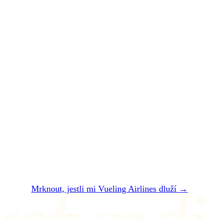
SHRNUTO A PODTRŽENO
Vueling Airlines
vám
zpackal let.
Nechte si
zaplatit
.
Dvě minuty. Zadarmo. Bez registrace. Do 24
hodin vám řekneme, jestli vám Vueling
Airlines dluží — a kolik přesně dostanete.
Mrknout, jestli mi Vueling Airlines dluží →
NEBO NÁM NAPIŠTE NA air@refundio.eu