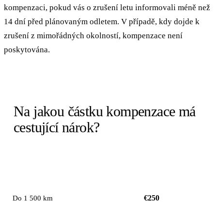
kompenzaci, pokud vás o zrušení letu informovali méně než
14 dní před plánovaným odletem. V případě, kdy dojde k
zrušení z mimořádných okolností, kompenzace není
poskytována.
Na jakou částku kompenzace má
cestující nárok?
KOMPENZACE NA
VZDÁLENOST LETU
OSOBU
€250
Do 1 500 km