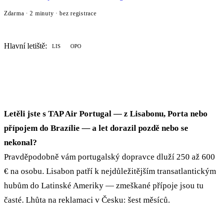
Zdarma · 2 minuty · bez registrace
Hlavní letiště:
LIS
OPO
Letěli jste s TAP Air Portugal — z Lisabonu, Porta nebo
přípojem do Brazílie — a let dorazil pozdě nebo se
nekonal?
Pravděpodobně vám portugalský dopravce dluží 250 až 600
€ na osobu. Lisabon patří k nejdůležitějším transatlantickým
hubům do Latinské Ameriky — zmeškané přípoje jsou tu
časté. Lhůta na reklamaci v Česku: šest měsíců.