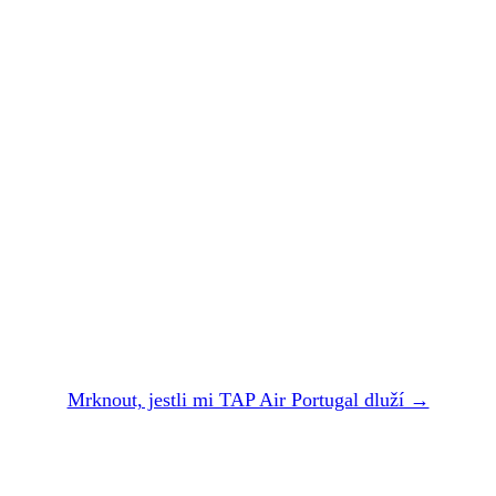
TAP Air Portugal
vám zpackal let.
Nechte si
zaplatit
.
Dvě minuty. Zadarmo. Bez registrace. Do 24 hodin
vám řekneme, jestli vám TAP Air Portugal dluží —
a kolik přesně dostanete.
Mrknout, jestli mi TAP Air Portugal dluží →
NEBO NÁM NAPIŠTE NA air@refundio.eu