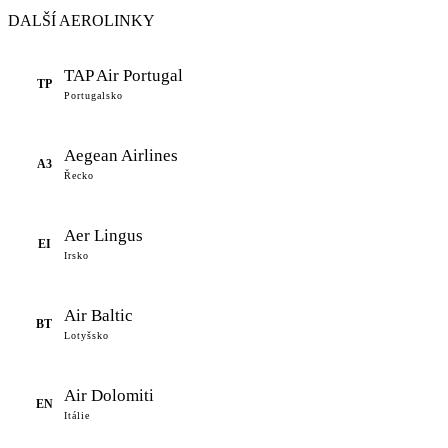
DALŠÍ AEROLINKY
TAP Air Portugal
TP
Portugalsko
Aegean Airlines
A3
Řecko
Aer Lingus
EI
Irsko
Air Baltic
BT
Lotyšsko
Air Dolomiti
EN
Itálie