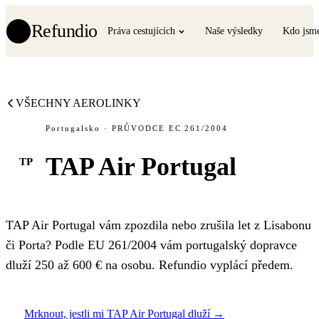
Refundio
Práva cestujících
Naše výsledky
Kdo jsm
VŠECHNY AEROLINKY
Portugalsko · PRŮVODCE EC 261/2004
TAP Air Portugal
TP
TAP Air Portugal vám zpozdila nebo zrušila let z Lisabonu
či Porta? Podle EU 261/2004 vám portugalský dopravce
dluží 250 až 600 € na osobu. Refundio vyplácí předem.
Mrknout, jestli mi TAP Air Portugal dluží →