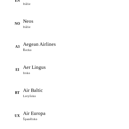
EN
Itálie
Neos
NO
Itálie
Aegean Airlines
A3
Řecko
Aer Lingus
EI
Irsko
Air Baltic
BT
Lotyšsko
Air Europa
UX
Španělsko