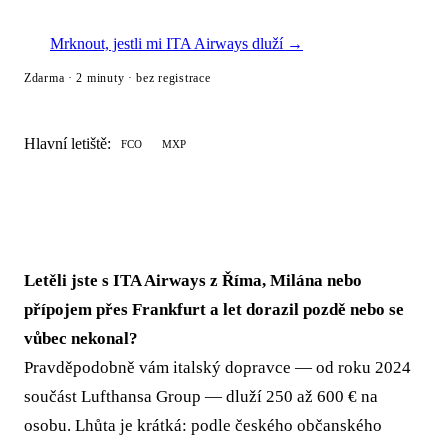
Mrknout, jestli mi ITA Airways dluží →
Zdarma · 2 minuty · bez registrace
Hlavní letiště:
FCO
MXP
Letěli jste s ITA Airways z Říma, Milána nebo
přípojem přes Frankfurt a let dorazil pozdě nebo se
vůbec nekonal?
Pravděpodobně vám italský dopravce — od roku 2024
součást Lufthansa Group — dluží 250 až 600 € na
osobu. Lhůta je krátká: podle českého občanského