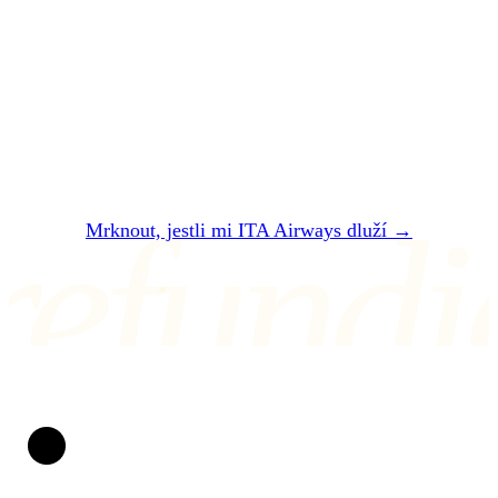
Dvě minuty. Zadarmo. Bez registrace. Do 24
hodin vám řekneme, jestli vám ITA Airways
dluží — a kolik přesně dostanete.
refundi
Mrknout, jestli mi ITA Airways dluží →
NEBO NÁM NAPIŠTE NA air@refundio.eu
Refundio