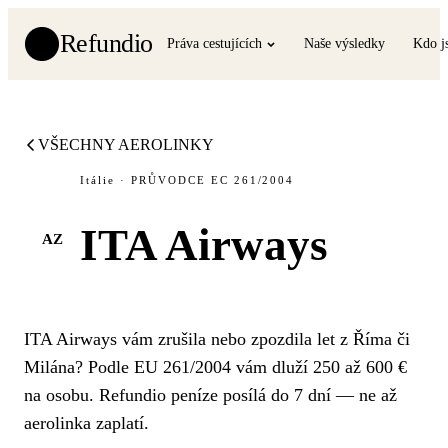
Refundio
Práva cestujících
Naše výsledky
Kdo j
VŠECHNY AEROLINKY
Itálie · PRŮVODCE EC 261/2004
ITA Airways
AZ
ITA Airways vám zrušila nebo zpozdila let z Říma či
Milána? Podle EU 261/2004 vám dluží 250 až 600 €
na osobu. Refundio peníze posílá do 7 dní — ne až
aerolinka zaplatí.