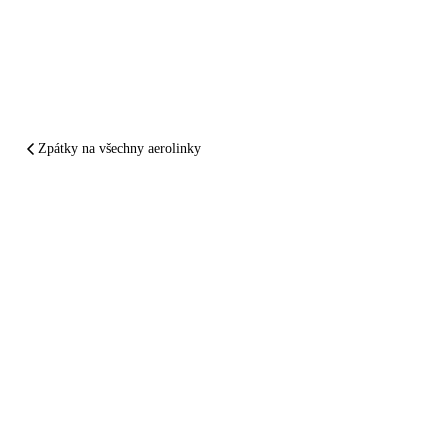
Zpátky na všechny aerolinky
SHRNUTO A PODTRŽENO
ITA Airways
vám
zpackal let.
Nechte si
zaplatit
.