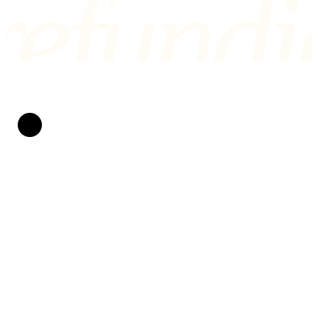
refundi
NEBO NÁM NAPIŠTE NA air@refundio.eu
Refundio
Zpackané lety měníme v peníze na účtu. Za práva
cestujících bojujeme už od roku 2019. Bez papírování,
bez stresu a s jasnou dohodou: pokud nevyhrajeme, naše
služby vás nestojí vůbec nic.
CHRÁNĚNI PRÁVEM EU
POMÁHÁME OD ROKU 2019
Práva cestujících
Měl jsem zpoždění