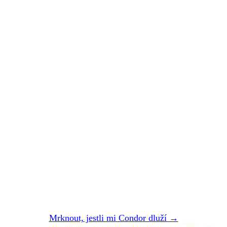
SHRNUTO A PODTRŽENO
Condor
vám zpackal
let.
Nechte si
zaplatit
.
Dvě minuty. Zadarmo. Bez registrace. Do 24
hodin vám řekneme, jestli vám Condor dluží
— a kolik přesně dostanete.
Mrknout, jestli mi Condor dluží →