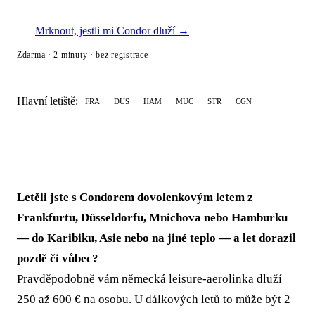
Mrknout, jestli mi Condor dluží →
Zdarma · 2 minuty · bez registrace
Hlavní letiště:
FRA
DUS
HAM
MUC
STR
CGN
Letěli jste s Condorem dovolenkovým letem z
Frankfurtu, Düsseldorfu, Mnichova nebo Hamburku
— do Karibiku, Asie nebo na jiné teplo — a let dorazil
pozdě či vůbec?
Pravděpodobně vám německá leisure-aerolinka dluží
250 až 600 € na osobu. U dálkových letů to může být 2