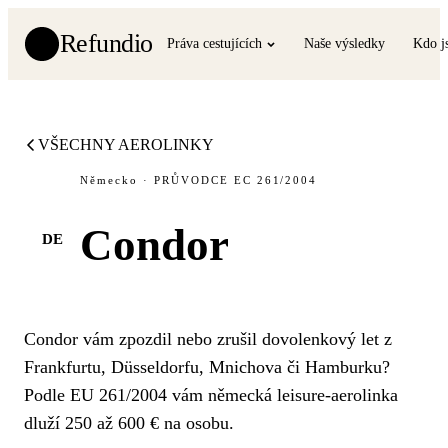
Refundio
Práva cestujících
Naše výsledky
Kdo j
VŠECHNY AEROLINKY
Německo · PRŮVODCE EC 261/2004
Condor
DE
Condor vám zpozdil nebo zrušil dovolenkový let z
Frankfurtu, Düsseldorfu, Mnichova či Hamburku?
Podle EU 261/2004 vám německá leisure-aerolinka
dluží 250 až 600 € na osobu.