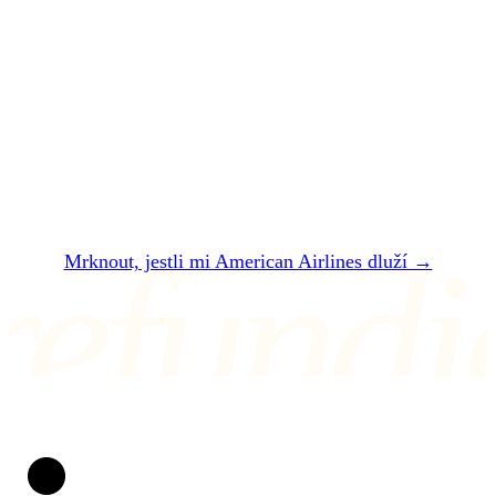
Nechte si
zaplatit
.
Dvě minuty. Zadarmo. Bez registrace. Do 24
hodin vám řekneme, jestli vám American
Airlines dluží — a kolik přesně dostanete.
refundi
Mrknout, jestli mi American Airlines dluží →
NEBO NÁM NAPIŠTE NA air@refundio.eu
Refundio