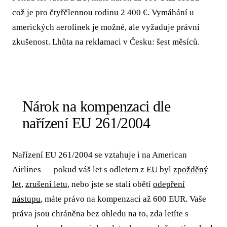
což je pro čtyřčlennou rodinu 2 400 €. Vymáhání u
amerických aerolinek je možné, ale vyžaduje právní
zkušenost. Lhůta na reklamaci v Česku: šest měsíců.
Nárok na kompenzaci dle
nařízení EU 261/2004
Nařízení EU 261/2004 se vztahuje i na American
Airlines — pokud váš let s odletem z EU byl
zpožděný
let
,
zrušení letu
, nebo jste se stali obětí
odepření
nástupu
, máte právo na kompenzaci až 600 EUR. Vaše
práva jsou chráněna bez ohledu na to, zda letíte s