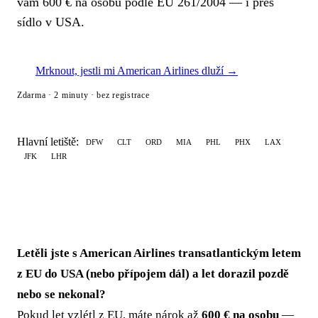
vám 600 € na osobu podle EU 261/2004 — i přes
sídlo v USA.
Mrknout, jestli mi American Airlines dluží →
Zdarma · 2 minuty · bez registrace
Hlavní letiště:
DFW
CLT
ORD
MIA
PHL
PHX
LAX
JFK
LHR
Letěli jste s American Airlines transatlantickým letem
z EU do USA (nebo přípojem dál) a let dorazil pozdě
nebo se nekonal?
Pokud let vzlétl z EU, máte nárok až
600 € na osobu
—