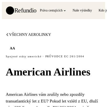
Refundio
Práva cestujících
Naše výsledky
Kdo j
VŠECHNY AEROLINKY
AA
Spojené státy americké · PRŮVODCE EC 261/2004
American Airlines
American Airlines vám zrušily nebo zpozdily
transatlantický let z EU? Pokud let vzlétl z EU, dluží