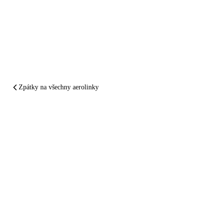
Zpátky na všechny aerolinky
SHRNUTO A PODTRŽENO
American Airlines
vám zpackal let.